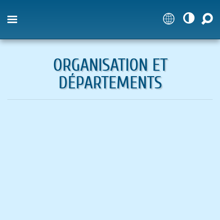



ORGANISATION ET
DÉPARTEMENTS
NAVIGATION
Student Information and Services