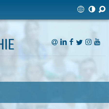



HIE





